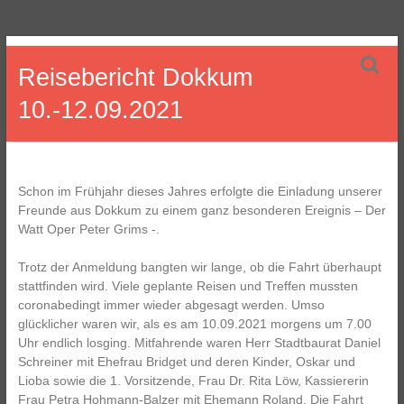
Zum
Freundschaftsverein
Inhalt
Reisebericht Dokkum
springen
St.
10.-12.09.2021
Bonifatius
Fulda
–
Dokkum
e.V.
Schon im Frühjahr dieses Jahres erfolgte die Einladung unserer
Freunde aus Dokkum zu einem ganz besonderen Ereignis – Der
Watt Oper Peter Grims -.
Trotz der Anmeldung bangten wir lange, ob die Fahrt überhaupt
stattfinden wird. Viele geplante Reisen und Treffen mussten
coronabedingt immer wieder abgesagt werden. Umso
glücklicher waren wir, als es am 10.09.2021 morgens um 7.00
Uhr endlich losging. Mitfahrende waren Herr Stadtbaurat Daniel
Schreiner mit Ehefrau Bridget und deren Kinder, Oskar und
Lioba sowie die 1. Vorsitzende, Frau Dr. Rita Löw, Kassiererin
Frau Petra Hohmann-Balzer mit Ehemann Roland. Die Fahrt